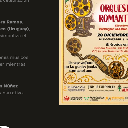
la celebración
era Ramos
,
eo (Uruguay)
,
simboliza el
enes músicos
der mientras
ín Núñez
 narrativo.