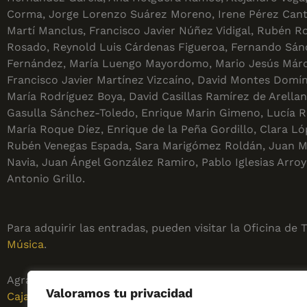
Corma, Jorge Lorenzo Suárez Moreno, Irene Pérez Canti
Martí Manclus, Francisco Javier Núñez Vidigal, Rubén R
Rosado, Reynold Luis Cárdenas Figueroa, Fernando Sá
Fernández, María Luengo Mayordomo, Mario Jesús Márq
Francisco Javier Martínez Vizcaíno, David Montes Domí
María Rodríguez Boya, David Casillas Ramírez de Arella
Gasulla Sánchez-Toledo, Enrique Marin Gimeno, Lucía R
María Roque Díez, Enrique de la Peña Gordillo, Clara Ló
Rubén Venegas Espada, Sara Marigómez Roldán, Juan M
Navia, Juan Ángel González Ramiro, Pablo Iglesias Arro
Antonio Grillo.
Para adquirir las entradas, pueden visitar la Oficina d
Música
.
Agradecer a las empresas colaboradoras que hacen pos
Valoramos tu privacidad
Cajalmendralejo
, Cisnera Música, CC El Zamorano,
Fede