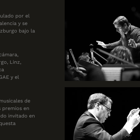
ulado por el
lencia y se
zburgo bajo la
 cámara,
go, Linz,
ca
GAE y el
musicales de
 premios en
do invitado en
rquesta