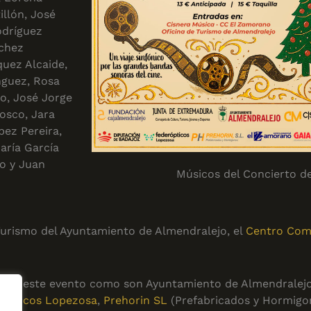
llón, José
odríguez
nchez
uez Alcaide,
nguez, Rosa
no, José Jorge
osco, Jara
pez Pereira,
aría García
yo y Juan
Músicos del Concierto d
e Turismo del Ayuntamiento de Almendralejo, el
Centro Com
ible este evento como son Ayuntamiento de Almendralejo
rópticos Lopezosa
,
Prehorin SL
(Prefabricados y Hormigo