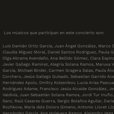
Los músicos que participan en este concierto son:
Luis Damián Ortiz García, Juan Ángel González, Marco Sc
Claudia Míguez Moral, Daniel Santos Rodríguez, Paula G
Olga Abrams Avendaño, Ana Bellido Gómez, Clara Espin
Javier Gallego Ramírez, Alegría Solana Ramos, Maruxa 
García, Michael Binder, Carmen Gragera Salas, Paula Álv
Corchero, Jesús Gallego Guisado, Sebastian Garrido Ace
Hernández Apolo, Dmitry Kolesnikov, Lucía Arias Pascua
Rodríguez Adame, Francisco Jesús Alcaide González, J
Valdivia, Juan Sebastián Solana Ramos, Jordi Tur Inufi
Sanz, Raúl Casares Guerra, Sergio Bolaños Aguilar, Dari
Rozhkova, Maria dels Dolors Gimeno, Antonio Lloret Llo
Hernández García, Ana Holguera Ramos, Alejandro Vega