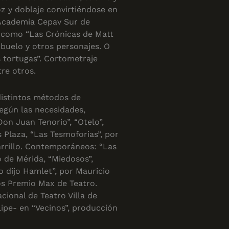
oz y doblaje convirtiéndose en
 Academia Cepav Sur de
s como “Las Crónicas de Matt
Abuelo y otros personajes. O
s tortugas”. Cortometraje
tre otros.
distintos métodos de
según las necesidades,
on Juan Tenorio”, “Otelo”,
s Plaza, “Las Tesmoforias”, por
arrillo. Contemporáneos: “Las
o de Mérida, “Miedosos”,
o dijo Hamlet”, por Mauricio
os Premio Max de Teatro.
cional de Teatro Villa de
ipe- en “Vecinos”, producción