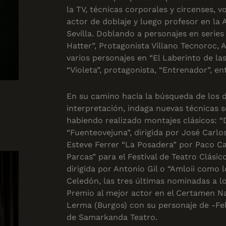
la TV, técnicas corporales y circenses, v
actor de doblaje y luego profesor en la
Sevilla. Doblando a personajes en serie
Hatter”, Protagonista Villano Tecnoroc, 
varios personajes en “El Laberinto de la
“Violeta”, protagonista, “Entrenador”, en
En su camino hacia la búsqueda de los 
interpretación, indaga nuevas técnicas 
habiendo realizado montajes clásicos: “D
“Fuenteovejuna”, dirigida por José Carlo
Esteve Ferrer “La Posadera” por Paco C
Parcas” para el Festival de Teatro Clásic
dirigida por Antonio Gil o “Amloii como l
Celedón, las tres últimas nominadas a l
Premio al mejor actor en el Certamen Na
Lerma (Burgos) con su personaje de -Fel
de Samarkanda Teatro.