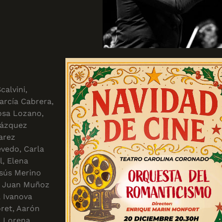
alvini,
arcía Cabrera,
osa Lozano,
Vázquez
arez
vedo, Carla
l, Elena
esús Merino
o, Juan Muñoz
a Ivanova
ret, Aarón
, Lorena