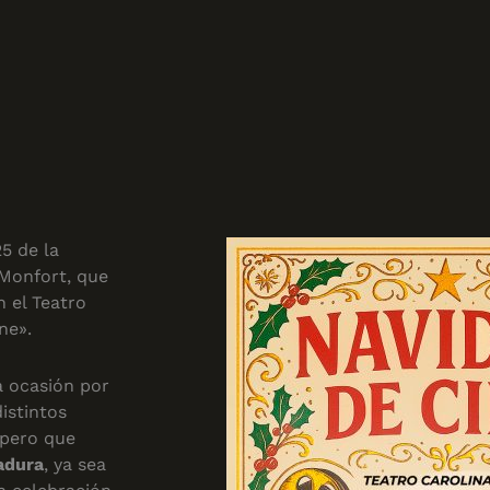
5 de la
 Monfort, que
n el Teatro
ne».
a ocasión por
istintos
 pero que
adura
, ya sea