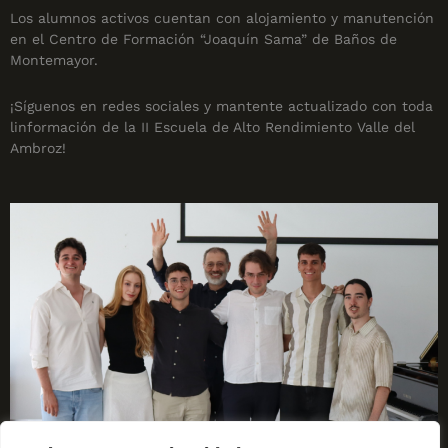
Los alumnos activos cuentan con alojamiento y manutención
en el Centro de Formación “Joaquín Sama” de Baños de
Montemayor.
¡Síguenos en redes sociales y mantente actualizado con toda
linformación de la II Escuela de Alto Rendimiento Valle del
Ambroz!