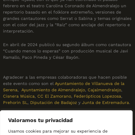
febrero en el teatro Carolina Coronado de Almendralejo un
repertorio basado en el folklore extremeño, versiones de
grandes cantautores como Serrat o Sabina y temas originales
con el color del jazz y la “Raíz” como anclaje del repertorio e
interpretación.
En abril de 2024 publicó su segundo álbum como cantautora
“Cuando menos lo esperas” con producción musical de Javi
Ramallo, Paco Pineda y César Bayón.
Agradecer a las empresas colaboradoras que hacen posible
este evento como son el
Ayuntamiento de Villanueva de la
Serena
,
Ayuntamiento de Almendralejo
,
Cajalmendralejo
,
Cisnera Música
,
CC El Zamorano
,
Federópticos Lopezosa
,
Prehorin SL
,
Diputación de Badajoz
y
Junta de Extremadura
.
Para colaborar con el proyecto de la Orquesta del
Valoramos tu privacidad
Romanticismo, se puede hacer socio a través del siguiente
enlace: Ver
aquí
, o bien asistir a los conciertos.
Usamos cookies para mejorar su experiencia de